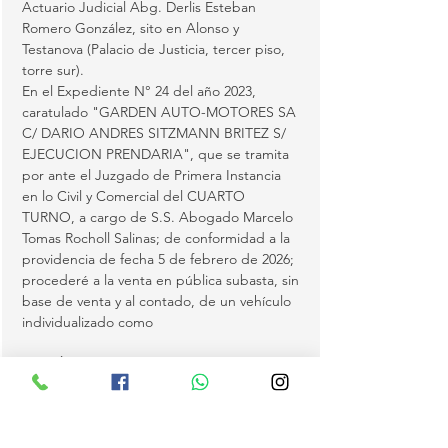
Actuario Judicial Abg. Derlis Esteban 
Romero González, sito en Alonso y 
Testanova (Palacio de Justicia, tercer piso, 
torre sur).
En el Expediente N° 24 del año 2023, 
caratulado "GARDEN AUTO-MOTORES SA 
C/ DARIO ANDRES SITZMANN BRITEZ S/ 
EJECUCION PRENDARIA", que se tramita 
por ante el Juzgado de Primera Instancia 
en lo Civil y Comercial del CUARTO 
TURNO, a cargo de S.S. Abogado Marcelo 
Tomas Rocholl Salinas; de conformidad a la 
providencia de fecha 5 de febrero de 2026; 
procederé a la venta en pública subasta, sin 
base de venta y al contado, de un vehículo 
individualizado como 
MATRÍCULA N° HGK633, MARCA KIA, 
TIPO AUTOMÓVIL, MODELO PICANTO, 
COLOR PLATA, CHASIS N° 
KNAB2514AKT350192, AÑO 2019, con 