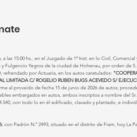
mate
 a las 15:00 hs., en el Juzgado de 1ª Inst. en lo Civil, Comercial
on y Fulgencio Yegros de la ciudad de Hohenau, por orden de
frendado por Actuaria, en los autos caratulados: 
"COOPERA
L LIMITADA C/ ROGELIO RUBEN BUGS ACEVEDO S/ EJECUC
rme al proveído de fecha 15 de junio de 2026 de autos; proceder
uebles embargados en autos, ambos inscriptos a nombre del 
540, con todo lo en él edificado, clavado y plantado, e individ
6
, con Padrón N.° 2493, situado en el distrito de Fram, hoy La 