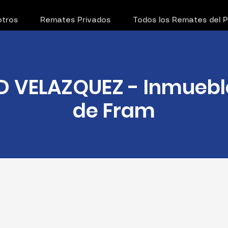
tros
Remates Privados
Todos los Remates del 
 VELAZQUEZ - Inmueble 
de Fram