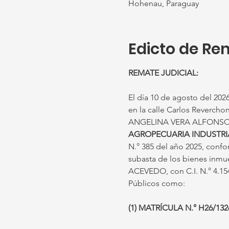
Hohenau, Paraguay
Edicto de Re
REMATE JUDICIAL:
El día 10 de agosto del 2026,
en la calle Carlos Reverch
ANGELINA VERA ALFONSO, re
AGROPECUARIA INDUSTRIA
N.° 385 del año 2025, confo
subasta de los bienes inm
ACEVEDO, con C.I. N.° 4.154.
Públicos como:
(1) MATRÍCULA N.° H26/132