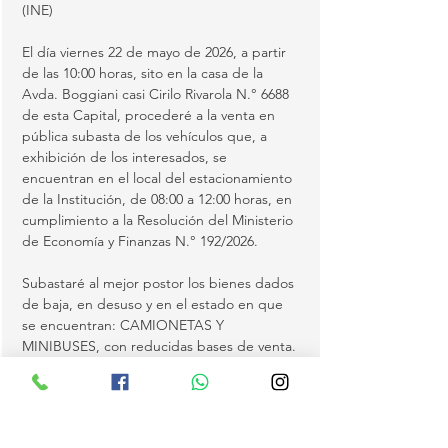
(INE)
El día viernes 22 de mayo de 2026, a partir 
de las 10:00 horas, sito en la casa de la 
Avda. Boggiani casi Cirilo Rivarola N.° 6688 
de esta Capital, procederé a la venta en 
pública subasta de los vehículos que, a 
exhibición de los interesados, se 
encuentran en el local del estacionamiento 
de la Institución, de 08:00 a 12:00 horas, en 
cumplimiento a la Resolución del Ministerio 
de Economía y Finanzas N.° 192/2026.
Subastaré al mejor postor los bienes dados 
de baja, en desuso y en el estado en que 
se encuentran: CAMIONETAS Y 
MINIBUSES, con reducidas bases de venta.
FORMA DE PAGO: SEÑA DE TRATO: Podrá 
abonar al contado, en efectivo, cheque o 
transferencia, el monto total de su compra 