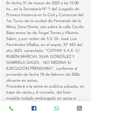
En fecha 31 de marzo de 2025 a las 15:00 
hs., en la Secretaría N° 1 del Juzgado de 
Primera Instancia en lo Civil y Comercial del 
1er Turno de la ciudad de Fernando de la 
Mora, Zona Norte, sito sobre la calle Cecilio 
Báez entre las de Ángel Torres y Alberto 
Sabín, y por orden de S.S. Dr. José Luis 
Fernández Villalba, en el expte. N° 442 del 
año 2023, caratulado: “CATHAY S.A.E. C/ 
RUBÉN MARCIAL SILVA GONZÁLEZ Y 
GABRIELA GALEA - NO MEDINA S/ 
EJECUCIÓN PRENDARIA”, conforme al 
proveído de fecha 18 de febrero de 2026, 
obrante en autos;
Procederé a la venta en pública subasta, sin 
base de venta y al contado, del bien 
mueble rodado embargado en autos e 
individualizado en el Registro del 
Automotor como sigue:
1- Tipo: SEMIRREMOLQUE GRANELERO, 