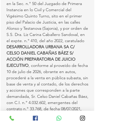
en la Sec. n.° 50 del Juzgado de Primera 
Instancia en lo Civil y Comercial del 
Vigésimo Quinto Turno, sito en el primer 
piso del Palacio de Justicia, en las calles 
Alonso y Testanova (Sajonia), y por orden de 
S.S. Dra. Liz Carina Caballero Sandoval, en 
el expte. n.° 410, del año 2022, caratulado 
DESARROLLADORA URBANA SA C/ 
CELSO DANIEL CABAÑAS BÁEZ S/ 
ACCIÓN PREPARATORIA DE JUICIO 
EJECUTIVO
, conforme al proveído de fecha 
10 de julio de 2026, obrante en autos, 
procederé a la venta en pública subasta, sin 
base de venta y al contado, de los derechos 
y acciones que corresponden a la parte 
demandada, Sr. Celso Daniel Cabañas Báez, 
con C.I. n.° 4.032.602, emergentes del 
contrato n.° 33.768, de fecha 08/07/2021, 
obrante en autos, sobre el bien inmueble 
embargado en autos e individualizado en 
los…