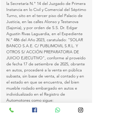
la Secretaría N.° 14 del Juzgado de Primera 
Instancia en lo Civil y Comercial del Séptimo 
Turno, sito en el tercer piso del Palacio de 
Justicia, en las calles Alonso y Testanova 
(Sajonia), y por orden de S.S. Dr. Edgar 
Agustín Rivas Laguardia, en el Expediente 
N.° 486 del Año 2023, caratulado: "SOLAR 
BANCO S.A.E. C/ PUBLIMOVIL S.R.L. Y 
OTROS S/ ACCIÓN PREPARATORIA DE 
JUICIO EJECUTIVO", conforme al proveído 
de fecha 17 de setiembre de 2025, obrante 
en autos, procederé a la venta en pública 
subasta, sin base de venta, al contado y en 
el estado en que se encuentra, del bien 
mueble rodado embargado en autos e 
individualizado en el Registro de 
Automotores como sigue:
Chapa: UAE313.
Chasis: NZE1210081444.
Marca: TOYOTA.