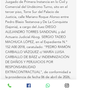
Juzgado de Primera Instancia en lo Civil y 
Comercial del Undécimo Turno, sito en el 
tercer piso, Torre Sur del Palacio de 
Justicia, calle Mariano Roque Alonso entre 
Pedro Blasio Testanova y De La Conquista 
(Sajonia), a cargo del Juez DIEGO 
ALEJANDRO TORRES SANDOVAL y del 
Actuario Judicial Abog. SERGIO TADEO 
MACHUCA LÓPEZ, en el Expediente N.° 
152 A00 2018, caratulado: “PEDRO RAMÓN 
CARBALLO VÁZQUEZ c/ MARÍA LUISA 
CARBALLO DE BÁEZ s/ INDEMNIZACIÓN 
DE DAÑOS Y PERJUICIOS POR 
RESPONSABILIDAD 
EXTRACONTRACTUAL”, de conformidad a 
la providencia de fecha 06 de abril de 2026, 
que expresa lo siguiente:
“Como se pide, ordénase la venta en 
pública subasta del cincuenta por ciento (50 
%) de los inmuebles individualizados como: