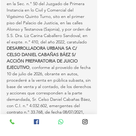
en la Sec. n.° 50 del Juzgado de Primera 
Instancia en lo Civil y Comercial del 
Vigésimo Quinto Turno, sito en el primer 
piso del Palacio de Justicia, en las calles 
Alonso y Testanova (Sajonia), y por orden de 
S.S. Dra. Liz Carina Caballero Sandoval, en 
el expte. n.° 410, del año 2022, caratulado 
DESARROLLADORA URBANA SA C/ 
CELSO DANIEL CABAÑAS BÁEZ S/ 
ACCIÓN PREPARATORIA DE JUICIO 
EJECUTIVO
, conforme al proveído de fecha 
10 de julio de 2026, obrante en autos, 
procederé a la venta en pública subasta, sin 
base de venta y al contado, de los derechos 
y acciones que corresponden a la parte 
demandada, Sr. Celso Daniel Cabañas Báez, 
con C.I. n.° 4.032.602, emergentes del 
contrato n.° 33.768, de fecha 08/07/2021, 
obrante en autos, sobre el bien inmueble 
embargado en autos e individualizado en 
los…