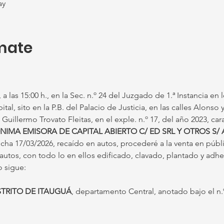
ay
mate
a las 15:00 h., en la Sec. n.º 24 del Juzgado de 1.ª Instancia en l
l, sito en la P.B. del Palacio de Justicia, en las calles Alonso y
Guillermo Trovato Fleitas, en el exple. n.º 17, del año 2023, car
IMA EMISORA DE CAPITAL ABIERTO C/ ED SRL Y OTROS S/
ha 17/03/2026, recaído en autos, procederé a la venta en públi
os, con todo lo en ellos edificado, clavado, plantado y adher
o sigue:
DISTRITO DE ITAUGUÁ
, departamento Central, anotado bajo el n.º 1