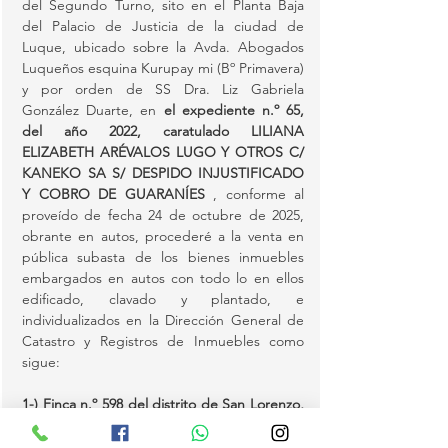
del Segundo Turno, sito en el Planta Baja 
del Palacio de Justicia de la ciudad de 
Luque, ubicado sobre la Avda. Abogados 
Luqueños esquina Kurupay mi (Bº Primavera) 
y por orden de SS Dra. Liz Gabriela 
González Duarte, en 
el expediente n.º 65, 
del año 2022, caratulado LILIANA 
ELIZABETH ARÉVALOS LUGO Y OTROS C/ 
KANEKO SA S/ DESPIDO INJUSTIFICADO 
Y COBRO DE GUARANÍES 
, conforme al 
proveído de fecha 24 de octubre de 2025, 
obrante en autos, procederé a la venta en 
pública subasta de los bienes inmuebles 
embargados en autos con todo lo en ellos 
edificado, clavado y plantado, e 
individualizados en la Dirección General de 
Catastro y Registros de Inmuebles como 
sigue: 
1-) Finca n.º 598 del distrito de San Lorenzo, 
con…