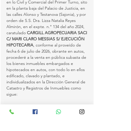
en lo Civil y Comercial del Primer Turno, sito 
en la planta baja del Palacio de Justicia, en 
las calles Alonso y Testanova (Sajonia), y por 
orden de S.S. Dra. Lizza Natalia Reyes 
Almirón, en el expte. n.° 134 del año 2024, 
caratulado 
CARGILL AGROPECUARIA SACI 
C/ MARI CLARO MESSIAS S/ EJECUCIÓN 
HIPOTECARIA
, conforme al proveído de 
fecha 6 de julio de 2026, obrante en autos, 
procederé a la venta en pública subasta de 
los bienes inmuebles embargados e 
hipotecados en autos, con todo lo en ellos 
edificado, clavado y plantado, e 
individualizados en la Dirección General de 
Catastro y Registros de Inmuebles como 
sigue:
(1)
 Matrícula S08/2784 del distrito de 
Katueté, con Padrón n.° 2633, inscripta a 
nombre de la demandada Sra. Mari Claro 
Messias, con C.I.…