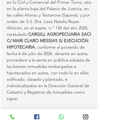
en lo Civil y Comercial del Primer Turno, sito 
en la planta baja del Palacio de Justicia, en 
las calles Alonso y Testanova (Sajonia), y por 
orden de S.S. Dra. Lizza Natalia Reyes 
Almirón, en el expte. n.° 134 del año 2024, 
caratulado 
CARGILL AGROPECUARIA SACI 
C/ MARI CLARO MESSIAS S/ EJECUCIÓN 
HIPOTECARIA
, conforme al proveído de 
fecha 6 de julio de 2026, obrante en autos, 
procederé a la venta en pública subasta de 
los bienes inmuebles embargados e 
hipotecados en autos, con todo lo en ellos 
edificado, clavado y plantado, e 
individualizados en la Dirección General de 
Catastro y Registros de Inmuebles como 
sigue:
(1)
 Matrícula S08/2784 del distrito de 
Katueté, con Padrón n.° 2633, inscripta a 
nombre de la demandada Sra. Mari Claro 
Messias, con C.I.…