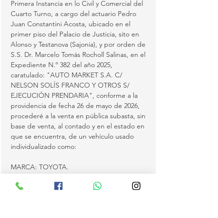
Primera Instancia en lo Civil y Comercial del 
Cuarto Turno, a cargo del actuario Pedro 
Juan Constantini Acosta, ubicado en el 
primer piso del Palacio de Justicia, sito en 
Alonso y Testanova (Sajonia), y por orden de 
S.S. Dr. Marcelo Tomás Rocholl Salinas, en el 
Expediente N.º 382 del año 2025, 
caratulado: "AUTO MARKET S.A. C/ 
NELSON SOLÍS FRANCO Y OTROS S/ 
EJECUCIÓN PRENDARIA", conforme a la 
providencia de fecha 26 de mayo de 2026, 
procederé a la venta en pública subasta, sin 
base de venta, al contado y en el estado en 
que se encuentra, de un vehículo usado 
individualizado como:
MARCA: TOYOTA.
MODELO: HILUX D/C 4X4 SRV 2.8 MEC.
MODELO FAB.: 2018.
MODELO AÑO: 2019.