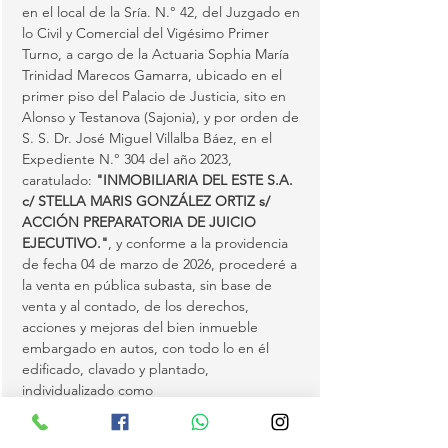
en el local de la Sría. N.° 42, del Juzgado en 
lo Civil y Comercial del Vigésimo Primer 
Turno, a cargo de la Actuaria Sophia María 
Trinidad Marecos Gamarra, ubicado en el 
primer piso del Palacio de Justicia, sito en 
Alonso y Testanova (Sajonia), y por orden de 
S. S. Dr. José Miguel Villalba Báez, en el 
Expediente N.° 304 del año 2023, 
caratulado: 
"INMOBILIARIA DEL ESTE S.A. 
c/ STELLA MARIS GONZÁLEZ ORTIZ s/ 
ACCIÓN PREPARATORIA DE JUICIO 
EJECUTIVO."
, y conforme a la providencia 
de fecha 04 de marzo de 2026, procederé a 
la venta en pública subasta, sin base de 
venta y al contado, de los derechos, 
acciones y mejoras del bien inmueble 
embargado en autos, con todo lo en él 
edificado, clavado y plantado, 
individualizado como 
LOTE N.° 4 DE LA MANZANA 41 DEL 