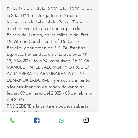
El día 14 de abril del 2.026, a las 15:00 hs, en 
la Sría. N° 1 del Juzgado de Primera 
Instancia en lo Laboral del Primer Turno de 
San Lorenzo, sito en el primer piso del 
Palacio de Justicia, en las calles Avda. Prof. 
Dr. Vittorio Curiel esq. Prof. Dr. Oscar 
Paciello, y por orden de S.S. Dr. Esteban 
Espinoza Fernández, en el Expediente N° 
12, Año 2020, folio 34, caratulado: "EDGAR 
MANUEL TINTEL SALOMÓN Y OTROS C/ 
AZUCARERA GUARAMBARE S.A.C.I. S/ 
DEMANDA LABORAL", y en cumplimiento 
a las providencias de orden de venta de 
fechas 09 de mayo del 2.025 y 05 de febrero 
del 2.026.
PROCEDERÉ a la venta en pública subasta 
del bien inmueble embargado en autos, 
con todo lo en él clavado, plantado y 
edificado, perteneciente a la firma 
Azucarera Guarambaré Sociedad Anónima 