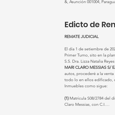
&, Asunción 001004, Paragu
Edicto de Re
REMATE JUDICIAL
El día 1 de setiembre de 2026
Primer Turno, sito en la plan
S.S. Dra. Lizza Natalia Reye
MARI CLARO MESSIAS S/ 
autos, procederé a la vent
todo lo en ellos edificado, 
Inmuebles como sigue:
(1)
 Matrícula S08/2784 del d
Claro Messias, con C.I.…