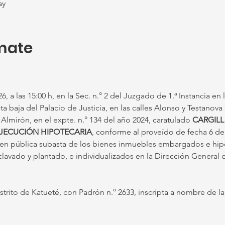
ay
mate
, a las 15:00 h, en la Sec. n.° 2 del Juzgado de 1.ª Instancia en 
ta baja del Palacio de Justicia, en las calles Alonso y Testanova 
s Almirón, en el expte. n.° 134 del año 2024, caratulado 
CARGILL
EJECUCIÓN HIPOTECARIA
, conforme al proveído de fecha 6 de 
a en pública subasta de los bienes inmuebles embargados e hip
clavado y plantado, e individualizados en la Dirección General 
istrito de Katueté, con Padrón n.° 2633, inscripta a nombre de 