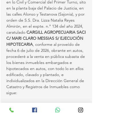
en lo Civil y Comercial del Primer Turno, sito 
en la planta baja del Palacio de Justicia, en 
las calles Alonso y Testanova (Sajonia), y por 
orden de S.S. Dra. Lizza Natalia Reyes 
Almirón, en el expte. n.° 134 del año 2024, 
caratulado 
CARGILL AGROPECUARIA SACI 
C/ MARI CLARO MESSIAS S/ EJECUCIÓN 
HIPOTECARIA
, conforme al proveído de 
fecha 6 de julio de 2026, obrante en autos, 
procederé a la venta en pública subasta de 
los bienes inmuebles embargados e 
hipotecados en autos, con todo lo en ellos 
edificado, clavado y plantado, e 
individualizados en la Dirección General de 
Catastro y Registros de Inmuebles como 
sigue:
(1)
 Matrícula S08/2784 del distrito de 
Katueté, con Padrón n.° 2633, inscripta a 
nombre de la demandada Sra. Mari Claro 
Messias, con C.I.…