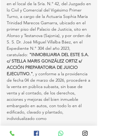
en el local de la Sría. N.° 42, del Juzgado en 
lo Civil y Comercial del Vigésimo Primer 
Turno, a cargo de la Actuaria Sophia María 
Trinidad Marecos Gamarra, ubicado en el 
primer piso del Palacio de Justicia, sito en 
Alonso y Testanova (Sajonia), y por orden de 
S. S. Dr. José Miguel Villalba Báez, en el 
Expediente N.° 304 del año 2023, 
caratulado: 
"INMOBILIARIA DEL ESTE S.A. 
c/ STELLA MARIS GONZÁLEZ ORTIZ s/ 
ACCIÓN PREPARATORIA DE JUICIO 
EJECUTIVO."
, y conforme a la providencia 
de fecha 04 de marzo de 2026, procederé a 
la venta en pública subasta, sin base de 
venta y al contado, de los derechos, 
acciones y mejoras del bien inmueble 
embargado en autos, con todo lo en él 
edificado, clavado y plantado, 
individualizado como 
LOTE N.° 4 DE LA MANZANA 41 DEL 