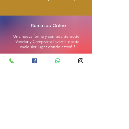
Remates Online
Una nueva forma y cómoda de poder
Vender y Comprar e Invertir, desde
cualquier lugar donde estes!!!
CONSULTA AQUI!!
! Armamos Tu Remate !
Tú mejor manera de acceder a ingresos
extras, sobre tus activos, bienes en desuso
y/o descontinuados.
Recupera tú Inversión ahora!