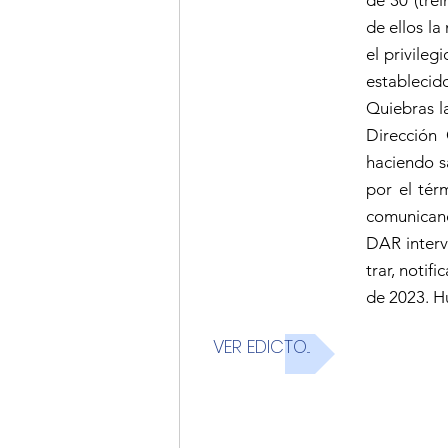
de 30 (trei
de ellos la
el privile
estableci
Quiebras l
Dirección
haciendo s
por el tér
comunicand
DAR interv
trar, notif
de 2023. H
VER EDICTO...