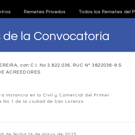
tros
Remates Privados
Todos los Remates del 
s de la Convocatoria
EIRA, con C.I. No 3.822.036, RUC N° 3822036-9 S
DE ACREEDORES
ra Instancia en lo Civil y Comercial del Primer
a No 1 de la ciudad de San Lorenzo
439 de fecha 16 de mayo de 2023