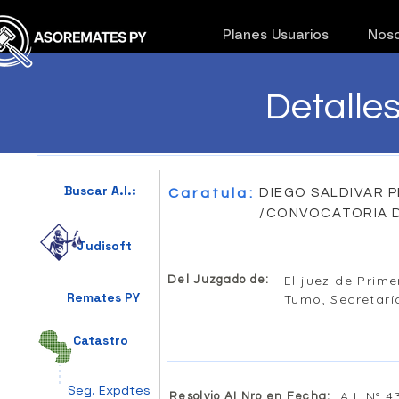
Planes Usuarios
Noso
Detalle
Buscar A.I.:
Caratula:
DIEGO SALDIVAR PER
/CONVOCATORIA 
Judisoft
El juez de Prime
Del Juzgado de:
Remates PY
Tumo, Secretarí
Catastro
Seg. Expdtes
A.I. N° 
Resolvio AI Nro en Fecha: