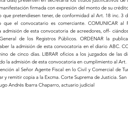
nta días) presenten en secretaría los títulos justificativos de 
 manifestación firmada con expresión del monto de su crédito
gio que pretendiesen tener, de conformidad al Art. 18 inc. 3
do que el convocatario es comerciante. COMUNICAR al R
a admisión de esta convocatoria de acreedores, off- ciándos
 General de los Registros Públicos. ORDENAR la publica
aber la admisión de esta convocatoria en el diario ABC. C
mino de cinco días. LIBRAR oficios a los juzgados de las dis
o la admisión de esta convocatoria en cumplimiento al Art. 
ención al Señor Agente Fiscal en lo Civil y Comercial de T
icar y remitir copia a la Excma. Corte Suprema de Justicia. S
ugo Andrés Ibarra Chaparro, actuario judicial