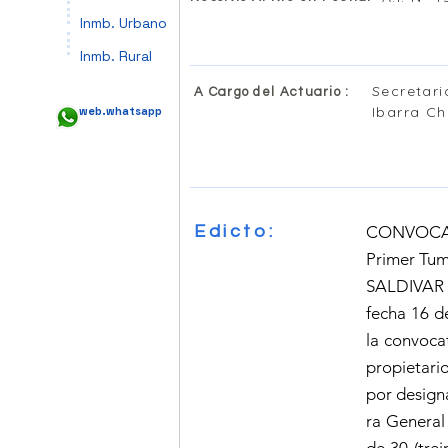
Inmb. Urbano
Inmb. Rural
Secretari
A Cargo del Actuario :
Ibarra C
web.whatsapp
Edicto:
CONVOCATO
Primer Tum
SALDIVAR 
fecha 16 d
la convoca
propietar
por design
ra General