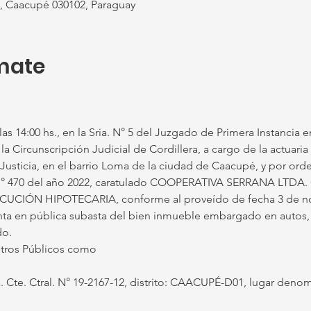
Caacupé 030102, Paraguay
mate
 las 14:00 hs., en la Sria. N° 5 del Juzgado de Primera Instancia e
a Circunscripción Judicial de Cordillera, a cargo de la actuaria A
 Justicia, en el barrio Loma de la ciudad de Caacupé, y por orden
. N° 470 del año 2022, caratulado COOPERATIVA SERRANA LT
CIÓN HIPOTECARIA, conforme al proveído de fecha 3 de nov
nta en pública subasta del bien inmueble embargado en autos, 
do.
stros Públicos como 
a. Cte. Ctral. N° 19-2167-12, distrito: CAACUPÉ-D01, lugar de