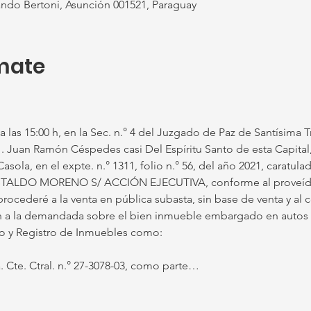
do Bertoni, Asunción 001521, Paraguay
mate
a las 15:00 h, en la Sec. n.° 4 del Juzgado de Paz de Santísima Tr
 1. Juan Ramón Céspedes casi Del Espíritu Santo de esta Capital,
asola, en el expte. n.° 1311, folio n.° 56, del año 2021, carat
STALDO MORENO S/ ACCIÓN EJECUTIVA, conforme al proveído 
procederé a la venta en pública subasta, sin base de venta y al 
a la demandada sobre el bien inmueble embargado en autos e 
ro y Registro de Inmuebles como:
. Cte. Ctral. n.° 27-3078-03, como parte…