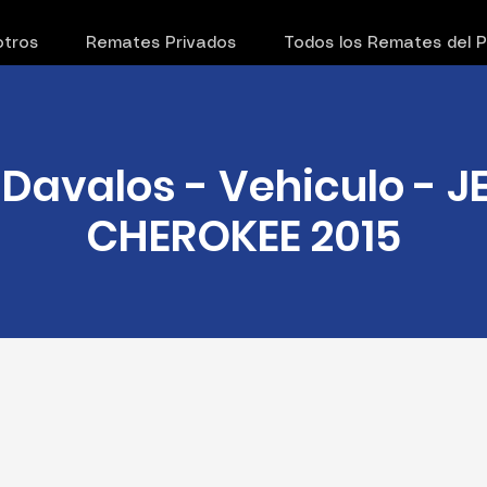
tros
Remates Privados
Todos los Remates del 
Davalos - Vehiculo - 
CHEROKEE 2015