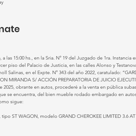
ay
mate
 a las 15:00 hs., en la Sria. N° 19 del Juzgado de 1ra. Instancia e
cer piso del Palacio de Justicia, en las calles Alonso y Testanov
holl Salinas, en el Expte. N° 343 del año 2022, caratulado: 
N MIRANDA S/ ACCIÓN PREPARATORIA DE JUICIO EJECUTIVO
 2025, obrante en autos, procederé a la venta en pública subasta
que se encuentra, del bien mueble rodado embargado en autos e
omo sigue:
P, tipo ST WAGON, modelo GRAND CHEROKEE LIMITED 3.6 AT 4