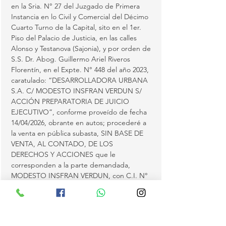
en la Sria. N° 27 del Juzgado de Primera 
Instancia en lo Civil y Comercial del Décimo 
Cuarto Turno de la Capital, sito en el 1er. 
Piso del Palacio de Justicia, en las calles 
Alonso y Testanova (Sajonia), y por orden de 
S.S. Dr. Abog. Guillermo Ariel Riveros 
Florentín, en el Expte. N° 448 del año 2023, 
caratulado: “DESARROLLADORA URBANA 
S.A. C/ MODESTO INSFRAN VERDUN S/ 
ACCIÓN PREPARATORIA DE JUICIO 
EJECUTIVO”, conforme proveído de fecha 
14/04/2026, obrante en autos; procederé a 
la venta en pública subasta, SIN BASE DE 
VENTA, AL CONTADO, DE LOS 
DERECHOS Y ACCIONES que le 
corresponden a la parte demandada, 
MODESTO INSFRAN VERDUN, con C.I. N° 
5.856.018, sobre el contrato 
“contradocumento” de fecha 26 de mayo 
de 2018 del inmueble individualizado como: 