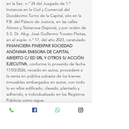
en la Sec. n.º 24 del Juzgado de 1.ª 
Instancia en lo Civil y Comercial del 
Duodécimo Turno de la Capital, sito en la 
P.B. del Palacio de Justicia, en las calles 
Alonso y Testanova (Sajonia), y por orden de 
S.S. Dr. Abg. José Guillermo Trovato Fleitas, 
en el exple. n.º 17, del año 2023, caratulado 
FINANCIERA FINEXPAR SOCIEDAD 
ANÓNIMA EMISORA DE CAPITAL 
ABIERTO C/ ED SRL Y OTROS S/ ACCIÓN 
EJECUTIVA
, conforme lo proveído de fecha 
17/03/2026, recaído en autos, procederé a 
la venta en pública subasta de los bienes 
inmuebles embargados en autos, con todo 
lo en ellos edificado, clavado, plantado y 
adherido, e individualizado en los Registros 
Públicos como sigue:
1) FINCA N.º 19.362 DEL DISTRITO DE 
ITAUGUÁ
, departamento Central, anotado 
bajo el n.º 1 y al folio 1 y sigs. de fecha 