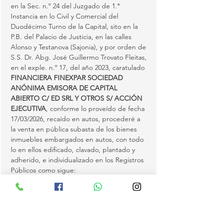
en la Sec. n.º 24 del Juzgado de 1.ª 
Instancia en lo Civil y Comercial del 
Duodécimo Turno de la Capital, sito en la 
P.B. del Palacio de Justicia, en las calles 
Alonso y Testanova (Sajonia), y por orden de 
S.S. Dr. Abg. José Guillermo Trovato Fleitas, 
en el exple. n.º 17, del año 2023, caratulado 
FINANCIERA FINEXPAR SOCIEDAD 
ANÓNIMA EMISORA DE CAPITAL 
ABIERTO C/ ED SRL Y OTROS S/ ACCIÓN 
EJECUTIVA
, conforme lo proveído de fecha 
17/03/2026, recaído en autos, procederé a 
la venta en pública subasta de los bienes 
inmuebles embargados en autos, con todo 
lo en ellos edificado, clavado, plantado y 
adherido, e individualizado en los Registros 
Públicos como sigue:
1) FINCA N.º 19.362 DEL DISTRITO DE 
ITAUGUÁ
, departamento Central, anotado 
bajo el n.º 1 y al folio 1 y sigs. de fecha 