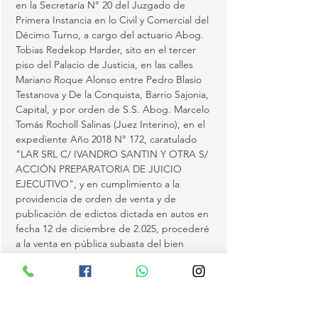
en la Secretaría N° 20 del Juzgado de 
Primera Instancia en lo Civil y Comercial del 
Décimo Turno, a cargo del actuario Abog. 
Tobias Redekop Harder, sito en el tercer 
piso del Palacio de Justicia, en las calles 
Mariano Roque Alonso entre Pedro Blasio 
Testanova y De la Conquista, Barrio Sajonia, 
Capital, y por orden de S.S. Abog. Marcelo 
Tomás Rocholl Salinas (Juez Interino), en el 
expediente Año 2018 N° 172, caratulado 
"LAR SRL C/ IVANDRO SANTIN Y OTRA S/ 
ACCIÓN PREPARATORIA DE JUICIO 
EJECUTIVO", y en cumplimiento a la 
providencia de orden de venta y de 
publicación de edictos dictada en autos en 
fecha 12 de diciembre de 2.025, procederé 
a la venta en pública subasta del bien 
inmueble embargado e hipotecado en 
autos, con todo lo…
MOSTRAR MAS