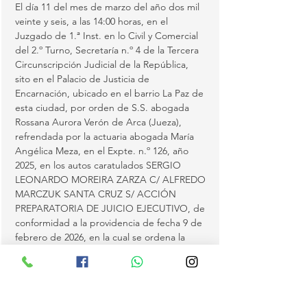
El día 11 del mes de marzo del año dos mil 
veinte y seis, a las 14:00 horas, en el 
Juzgado de 1.ª Inst. en lo Civil y Comercial 
del 2.º Turno, Secretaría n.º 4 de la Tercera 
Circunscripción Judicial de la República, 
sito en el Palacio de Justicia de 
Encarnación, ubicado en el barrio La Paz de 
esta ciudad, por orden de S.S. abogada 
Rossana Aurora Verón de Arca (Jueza), 
refrendada por la actuaria abogada María 
Angélica Meza, en el Expte. n.º 126, año 
2025, en los autos caratulados SERGIO 
LEONARDO MOREIRA ZARZA C/ ALFREDO 
MARCZUK SANTA CRUZ S/ ACCIÓN 
PREPARATORIA DE JUICIO EJECUTIVO, de 
conformidad a la providencia de fecha 9 de 
febrero de 2026, en la cual se ordena la 
venta en pública subasta del 50 % del bien 
embargado en autos, sin base de venta y al 
contado, individualizado como: