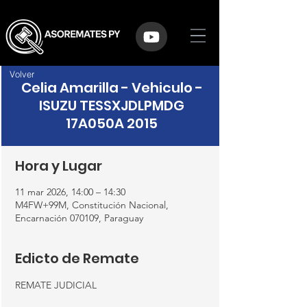
Volver
Celia Amarilla - Vehiculo -
ISUZU TESSXJDLPMDG
17A050A 2015
Hora y Lugar
11 mar 2026, 14:00 – 14:30
M4FW+99M, Constitución Nacional,
Encarnación 070109, Paraguay
Edicto de Remate
REMATE JUDICIAL