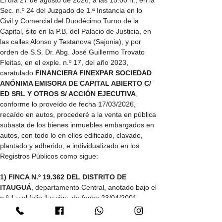
Sec. n.º 24 del Juzgado de 1.ª Instancia en lo 
Civil y Comercial del Duodécimo Turno de la 
Capital, sito en la P.B. del Palacio de Justicia, en 
las calles Alonso y Testanova (Sajonia), y por 
orden de S.S. Dr. Abg. José Guillermo Trovato 
Fleitas, en el exple. n.º 17, del año 2023, 
caratulado 
FINANCIERA FINEXPAR SOCIEDAD 
ANÓNIMA EMISORA DE CAPITAL ABIERTO C/ 
ED SRL Y OTROS S/ ACCIÓN EJECUTIVA
, 
conforme lo proveído de fecha 17/03/2026, 
recaído en autos, procederé a la venta en pública 
subasta de los bienes inmuebles embargados en 
autos, con todo lo en ellos edificado, clavado, 
plantado y adherido, e individualizado en los 
Registros Públicos como sigue:
1) FINCA N.º 19.362 DEL DISTRITO DE 
ITAUGUÁ
, departamento Central, anotado bajo el 
n.º 1 y al folio 1 y sigs. de fecha 23/04/2001,…