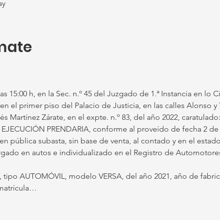
ay
mate
las 15:00 h, en la Sec. n.º 45 del Juzgado de 1.ª Instancia en lo C
en el primer piso del Palacio de Justicia, en las calles Alonso y 
rés Martínez Zárate, en el expte. n.º 83, del año 2022, carat
 EJECUCIÓN PRENDARIA, conforme al proveído de fecha 2 de ab
en pública subasta, sin base de venta, al contado y en el estad
ado en autos e individualizado en el Registro de Automotore
 tipo AUTOMÓVIL, modelo VERSA, del año 2021, año de fabrica
matrícula…