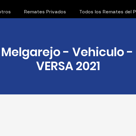
tros
Remates Privados
Todos los Remates del 
 Melgarejo - Vehiculo 
VERSA 2021