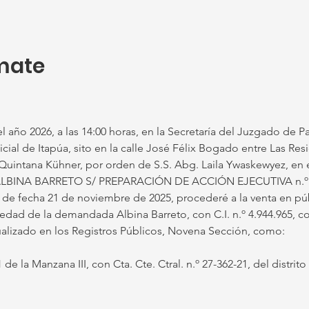
mate
l año 2026, a las 14:00 horas, en la Secretaría del Juzgado de 
icial de Itapúa, sito en la calle José Félix Bogado entre Las Res
 Quintana Kühner, por orden de S.S. Abg. Laila Ywaskewyez, en 
INA BARRETO S/ PREPARACIÓN DE ACCIÓN EJECUTIVA n.º 1
de fecha 21 de noviembre de 2025, procederé a la venta en púb
ad de la demandada Albina Barreto, con C.I. n.º 4.944.965, con
ualizado en los Registros Públicos, Novena Sección, como:
 de la Manzana III, con Cta. Cte. Ctral. n.º 27-362-21, del distrit