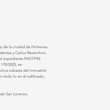
Paz de la ciudad de Hohenau 
identas y Carlos Reverchon, 
el expediente FAST-FIN 
70/2025, en 
lica subasta del inmueble 
 todo lo en él edificado, 
o de San Lorenzo, 