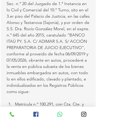
Sec. n.º 20 del Juzgado de 1.ª Instancia en 
lo Civil y Comercial del 10.º Turno, sito en el 
3.er piso del Palacio de Justicia, en las calles 
Alonso y Testanova (Sajonia), y por orden de 
S.S. Dra. Rocío González Morel, en el expte. 
n.º 645 del año 2015, caratulado “BANCO 
ITAÚ PY. S.A. C/ ADIMAR S.A. S/ ACCIÓN 
PREPARATORIA DE JUICIO EJECUTIVO”, 
conforme al proveído de fecha 06/09/2019 y 
07/05/2026, obrante en autos, procederé a 
la venta en pública subasta de los bienes 
inmuebles embargados en autos, con todo 
lo en ellos edificado, clavado y plantado, e 
individualizados en los Registros Públicos 
como sigue:
Matrícula n.º 100.291, con Cta. Cte. y 
Sub Cta. n.º 27-1285-13/00-02, Unidad 1 
Planta Baja, del distrito de Fernando 
de la Mora, sometido al Régimen de 
Propiedad por Pisos y…