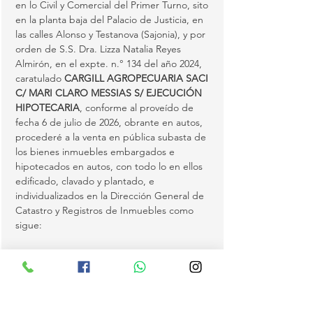
en lo Civil y Comercial del Primer Turno, sito 
en la planta baja del Palacio de Justicia, en 
las calles Alonso y Testanova (Sajonia), y por 
orden de S.S. Dra. Lizza Natalia Reyes 
Almirón, en el expte. n.° 134 del año 2024, 
caratulado 
CARGILL AGROPECUARIA SACI 
C/ MARI CLARO MESSIAS S/ EJECUCIÓN 
HIPOTECARIA
, conforme al proveído de 
fecha 6 de julio de 2026, obrante en autos, 
procederé a la venta en pública subasta de 
los bienes inmuebles embargados e 
hipotecados en autos, con todo lo en ellos 
edificado, clavado y plantado, e 
individualizados en la Dirección General de 
Catastro y Registros de Inmuebles como 
sigue:
(1)
 Matrícula S08/2784 del distrito de 
Katueté, con Padrón n.° 2633, inscripta a 
nombre de la demandada Sra. Mari Claro 
Messias, con C.I.…