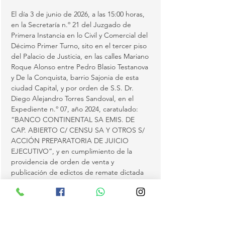
El día 3 de junio de 2026, a las 15:00 horas, 
en la Secretaría n.º 21 del Juzgado de 
Primera Instancia en lo Civil y Comercial del 
Décimo Primer Turno, sito en el tercer piso 
del Palacio de Justicia, en las calles Mariano 
Roque Alonso entre Pedro Blasio Testanova 
y De la Conquista, barrio Sajonia de esta 
ciudad Capital, y por orden de S.S. Dr. 
Diego Alejandro Torres Sandoval, en el 
Expediente n.º 07, año 2024, caratulado: 
“BANCO CONTINENTAL SA EMIS. DE 
CAP. ABIERTO C/ CENSU SA Y OTROS S/ 
ACCIÓN PREPARATORIA DE JUICIO 
EJECUTIVO”, y en cumplimiento de la 
providencia de orden de venta y 
publicación de edictos de remate dictada 
en autos en fecha 12 de mayo de 2026, y 
conforme a la designación de Rematador a 
cargo…