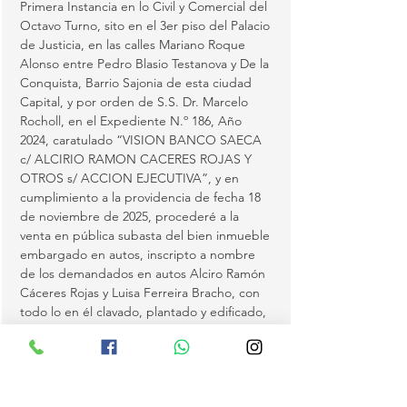
Primera Instancia en lo Civil y Comercial del 
Octavo Turno, sito en el 3er piso del Palacio 
de Justicia, en las calles Mariano Roque 
Alonso entre Pedro Blasio Testanova y De la 
Conquista, Barrio Sajonia de esta ciudad 
Capital, y por orden de S.S. Dr. Marcelo 
Rocholl, en el Expediente N.º 186, Año 
2024, caratulado “VISION BANCO SAECA 
c/ ALCIRIO RAMON CACERES ROJAS Y 
OTROS s/ ACCION EJECUTIVA”, y en 
cumplimiento a la providencia de fecha 18 
de noviembre de 2025, procederé a la 
venta en pública subasta del bien inmueble 
embargado en autos, inscripto a nombre 
de los demandados en autos Alciro Ramón 
Cáceres Rojas y Luisa Ferreira Bracho, con 
todo lo en él clavado, plantado y edificado, 
e individualizado como sigue:
MATRÍCULA N.º 2954 DEL DISTRITO DE…