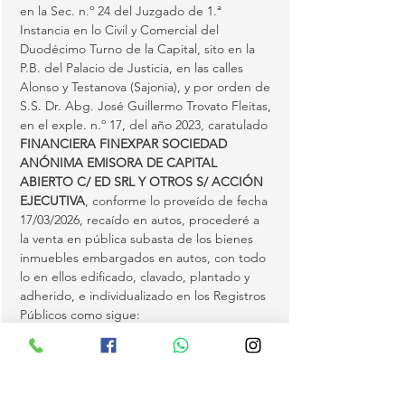
en la Sec. n.º 24 del Juzgado de 1.ª 
Instancia en lo Civil y Comercial del 
Duodécimo Turno de la Capital, sito en la 
P.B. del Palacio de Justicia, en las calles 
Alonso y Testanova (Sajonia), y por orden de 
S.S. Dr. Abg. José Guillermo Trovato Fleitas, 
en el exple. n.º 17, del año 2023, caratulado 
FINANCIERA FINEXPAR SOCIEDAD 
ANÓNIMA EMISORA DE CAPITAL 
ABIERTO C/ ED SRL Y OTROS S/ ACCIÓN 
EJECUTIVA
, conforme lo proveído de fecha 
17/03/2026, recaído en autos, procederé a 
la venta en pública subasta de los bienes 
inmuebles embargados en autos, con todo 
lo en ellos edificado, clavado, plantado y 
adherido, e individualizado en los Registros 
Públicos como sigue:
1) FINCA N.º 19.362 DEL DISTRITO DE 
ITAUGUÁ
, departamento Central, anotado 
bajo el n.º 1 y al folio 1 y sigs. de fecha 