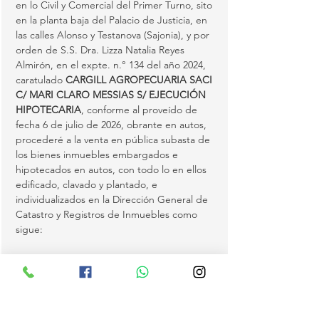
en lo Civil y Comercial del Primer Turno, sito 
en la planta baja del Palacio de Justicia, en 
las calles Alonso y Testanova (Sajonia), y por 
orden de S.S. Dra. Lizza Natalia Reyes 
Almirón, en el expte. n.° 134 del año 2024, 
caratulado 
CARGILL AGROPECUARIA SACI 
C/ MARI CLARO MESSIAS S/ EJECUCIÓN 
HIPOTECARIA
, conforme al proveído de 
fecha 6 de julio de 2026, obrante en autos, 
procederé a la venta en pública subasta de 
los bienes inmuebles embargados e 
hipotecados en autos, con todo lo en ellos 
edificado, clavado y plantado, e 
individualizados en la Dirección General de 
Catastro y Registros de Inmuebles como 
sigue:
(1)
 Matrícula S08/2784 del distrito de 
Katueté, con Padrón n.° 2633, inscripta a 
nombre de la demandada Sra. Mari Claro 
Messias, con C.I.…