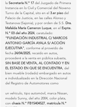
la 
Secretaría N.° 17
 del Juzgado de Primera 
Instancia en lo Civil y Comercial del Noveno 
Turno de la Capital, sito en el 
3.er piso
 del 
Palacio de Justicia, en las calles Alonso y 
Testanova (Sajonia), y por orden de S.S. 
Dra. 
Mafalda María Cameron Luque
, en el 
Expte. 
N.° 03 del año 2024
, caratulado: 
"FUNDACIÓN INDUSTRIAL C/ MARCOS 
ANTONIO GARCÍA AYALA S/ ACCIÓN 
EJECUTIVA"
, conforme al proveído de 
fecha 
24/04/2025
, recaído en autos, 
procederé a la venta en pública subasta, 
SIN BASE DE VENTA, AL CONTADO Y EN 
EL ESTADO EN QUE SE ENCUENTRA
, del 
bien mueble (rodado) embargado en autos 
e individualizado en la Dirección Nacional 
del Registro de Automotores como 
un vehículo, tipo automóvil, marca Nissan, 
modelo Sunny, del año 2004, color plata, 
con 
chasis N.° FB15404527
, 
matrícula N.° 