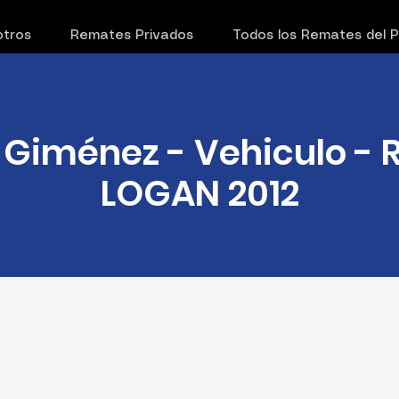
tros
Remates Privados
Todos los Remates del 
 Giménez - Vehiculo - 
LOGAN 2012