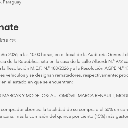
, Paraguay
mate
HÍCULOS
año 2026, a las 10:00 horas, en el local de la Auditoría General d
a de la República, sito en la casa de la calle Alberdi N.° 972 c
 la Resolución M.E.F. N.° 188/2026 y a la Resolución AGPE N.° 17
enes vehículos y se designan rematadores, respectivamente; proc
 en el estado en que se encuentran:
AS MARCAS Y MODELOS: AUTOMÓVIL MARCA RENAULT, MOD
omprador abonará la totalidad de su compra o el 50% en conc
bancaria, más la comisión del quince por ciento (15%) más gas