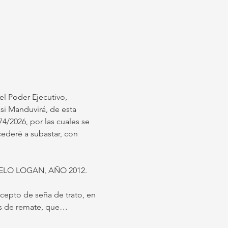
el Poder Ejecutivo, 
asi Manduvirá, de esta 
4/2026, por las cuales se 
ederé a subastar, con 
ELO LOGAN, AÑO 2012.
epto de seña de trato, en 
tos de remate, que…