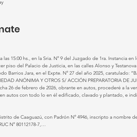
ay
mate
 las 15:00 hs., en la Sria. N° 9 del Juzgado de 1ra. Instancia en l
er piso del Palacio de Justicia, en las calles Alonso y Testanova 
redo Barrios Jara, en el Expte. N° 27 del año 2025, caratulado
IEDAD ANÓNIMA Y OTROS S/ ACCIÓN PREPARATORIA DE JUI
ha 26 de febrero de 2026, obrante en autos, procederé a la ven
autos con todo lo en él edificado, clavado y plantado, e indi
Distrito de Caaguazú, con Padrón N° 4946, inscripto a nombre
n RUC N° 80112178-7,…