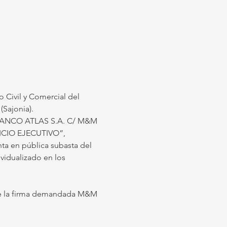
o Civil y Comercial del 
(Sajonia).
: “BANCO ATLAS S.A. C/ M&M 
CIO EJECUTIVO”, 
ta en pública subasta del 
vidualizado en los 
 de la firma demandada M&M 