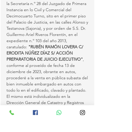
la Secretaría n.º 28 del Juzgado de Primera 
Instancia en lo Civil y Comercial del 
Decimocuarto Turno, sito en el primer piso 
del Palacio de Justicia, en las calles Alonso y 
Testanova (Sajonia), y por orden de S.S. Dr. 
Guillermo Ariel Riveros Florentín, en el 
expediente n.º 103 del año 2013, 
caratulado: 
"RUBÉN RAMÓN LOVERA C/ 
ERODITA NÚÑEZ DÍAZ S/ ACCIÓN 
PREPARATORIA DE JUICIO EJECUTIVO"
, 
conforme al proveído de fecha 13 de 
diciembre de 2023, obrante en autos, 
procederé a la venta en pública subasta del 
bien inmueble embargado en autos con 
todo lo en él edificado, clavado y plantado.
El mismo está individualizado en la 
Dirección General de Catastro y Registros 
de Inmuebles como: 
Finca n.º 4097 del distrito de Ñemby
, con 
Padrón n.º 6605, anotado bajo el n.º 03 al 