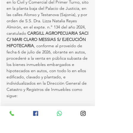
en lo Civil y Comercial del Primer Turno, sito 
en la planta baja del Palacio de Justicia, en 
las calles Alonso y Testanova (Sajonia), y por 
orden de S.S. Dra. Lizza Natalia Reyes 
Almirón, en el expte. n.° 134 del año 2024, 
caratulado 
CARGILL AGROPECUARIA SACI 
C/ MARI CLARO MESSIAS S/ EJECUCIÓN 
HIPOTECARIA
, conforme al proveído de 
fecha 6 de julio de 2026, obrante en autos, 
procederé a la venta en pública subasta de 
los bienes inmuebles embargados e 
hipotecados en autos, con todo lo en ellos 
edificado, clavado y plantado, e 
individualizados en la Dirección General de 
Catastro y Registros de Inmuebles como 
sigue:
(1)
 Matrícula S08/2784 del distrito de 
Katueté, con Padrón n.° 2633, inscripta a 
nombre de la demandada Sra. Mari Claro 
Messias, con C.I.…