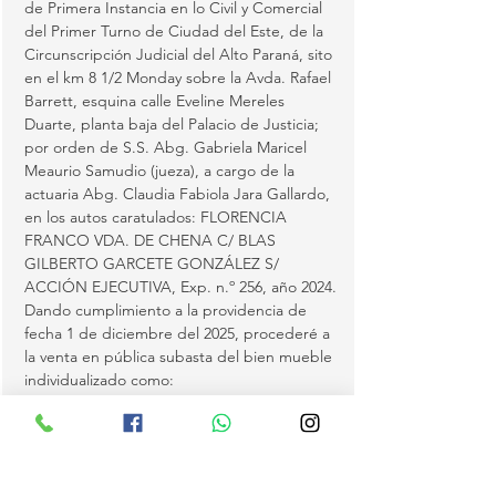
de Primera Instancia en lo Civil y Comercial 
del Primer Turno de Ciudad del Este, de la 
Circunscripción Judicial del Alto Paraná, sito 
en el km 8 1/2 Monday sobre la Avda. Rafael 
Barrett, esquina calle Eveline Mereles 
Duarte, planta baja del Palacio de Justicia; 
por orden de S.S. Abg. Gabriela Maricel 
Meaurio Samudio (jueza), a cargo de la 
actuaria Abg. Claudia Fabiola Jara Gallardo, 
en los autos caratulados: FLORENCIA 
FRANCO VDA. DE CHENA C/ BLAS 
GILBERTO GARCETE GONZÁLEZ S/ 
ACCIÓN EJECUTIVA, Exp. n.º 256, año 2024.
Dando cumplimiento a la providencia de 
fecha 1 de diciembre del 2025, procederé a 
la venta en pública subasta del bien mueble 
individualizado como: 
Marca: TOYOTA, tipo: CAMIONETA, 
modelo: HILUX D/C 4X4 SRV 2.8 AUT./2019, 
color: BLANCO, año modelo: 2019,…