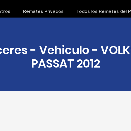
tros
Remates Privados
Todos los Remates del 
áceres - Vehiculo - VO
PASSAT 2012