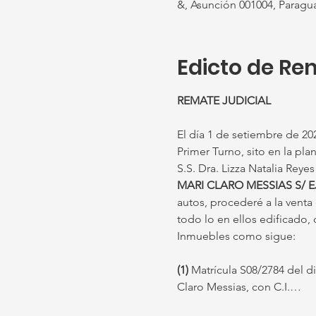
&, Asunción 001004, Paragu
Edicto de Re
REMATE JUDICIAL
El día 1 de setiembre de 2026
Primer Turno, sito en la plan
S.S. Dra. Lizza Natalia Reye
MARI CLARO MESSIAS S/ 
autos, procederé a la vent
todo lo en ellos edificado, 
Inmuebles como sigue:
(1)
 Matrícula S08/2784 del d
Claro Messias, con C.I.…