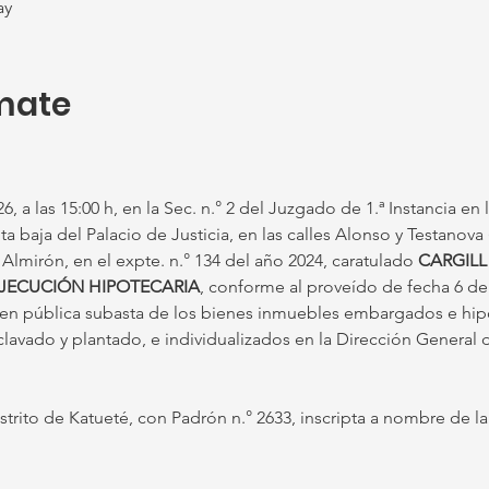
ay
mate
, a las 15:00 h, en la Sec. n.° 2 del Juzgado de 1.ª Instancia en 
ta baja del Palacio de Justicia, en las calles Alonso y Testanova 
s Almirón, en el expte. n.° 134 del año 2024, caratulado 
CARGILL
EJECUCIÓN HIPOTECARIA
, conforme al proveído de fecha 6 de 
a en pública subasta de los bienes inmuebles embargados e hip
clavado y plantado, e individualizados en la Dirección General 
istrito de Katueté, con Padrón n.° 2633, inscripta a nombre de 