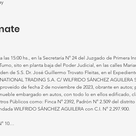
ay
mate
 las 15:00 hs., en la Secretaría N° 24 del Juzgado de Primera Inst
no, sito en planta baja del Poder Judicial, en las calles Mari
rden de S.S. Dr. José Guillermo Trovato Fleitas, en el Expedient
ERNATIONAL TRADING S.A. C/ WILFRIDO SÁNCHEZ AGUILERA 
roveído de fecha 2 de noviembre de 2023, obrante en autos; p
mueble embargado en autos, con todo lo en ellos edificado, cl
stros Públicos como: Finca N° 2392, Padrón N° 2.509 del distrito
andada WILFRIDO SÁNCHEZ AGUILERA con C.I. N° 2.297.900.
 N° 10…