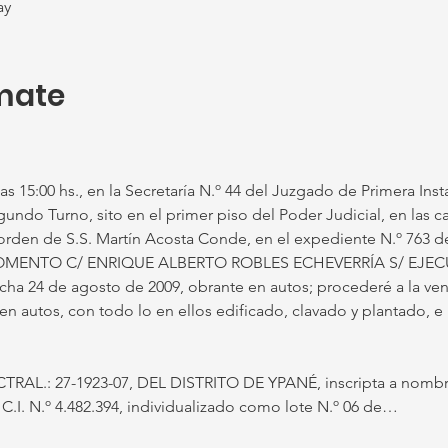
ay
mate
las 15:00 hs., en la Secretaría N.º 44 del Juzgado de Primera Insta
ndo Turno, sito en el primer piso del Poder Judicial, en las 
r orden de S.S. Martín Acosta Conde, en el expediente N.º 763 de
ENTO C/ ENRIQUE ALBERTO ROBLES ECHEVERRÍA S/ EJECU
ha 24 de agosto de 2009, obrante en autos; procederé a la ven
autos, con todo lo en ellos edificado, clavado y plantado, e i
 CTRAL.: 27-1923-07, DEL DISTRITO DE YPANÉ, inscripta a nom
. N.º 4.482.394, individualizado como lote N.º 06 de…