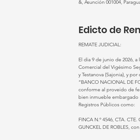
&, Asunción 001004, Paragu
Edicto de Re
REMATE JUDICIAL:
El día 9 de junio de 2026, a 
Comercial del Vigésimo Segu
y Testanova (Sajonia), y po
“BANCO NACIONAL DE FOM
conforme al proveído de fec
bien inmueble embargado en 
Registros Públicos como: 
FINCA N.º 4546, CTA. CTE.
GUNCKEL DE ROBLES, con C.I