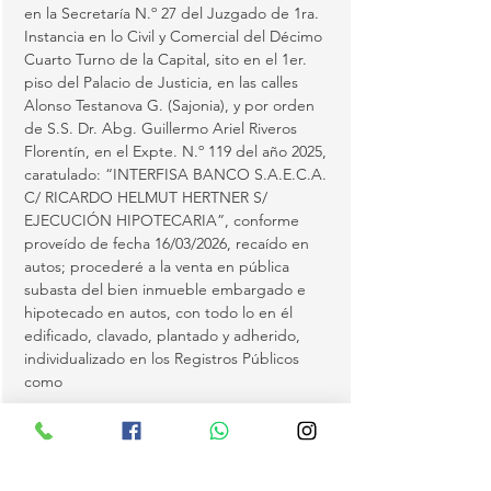
en la Secretaría N.º 27 del Juzgado de 1ra. 
Instancia en lo Civil y Comercial del Décimo 
Cuarto Turno de la Capital, sito en el 1er. 
piso del Palacio de Justicia, en las calles 
Alonso Testanova G. (Sajonia), y por orden 
de S.S. Dr. Abg. Guillermo Ariel Riveros 
Florentín, en el Expte. N.º 119 del año 2025, 
caratulado: “INTERFISA BANCO S.A.E.C.A. 
C/ RICARDO HELMUT HERTNER S/ 
EJECUCIÓN HIPOTECARIA”, conforme 
proveído de fecha 16/03/2026, recaído en 
autos; procederé a la venta en pública 
subasta del bien inmueble embargado e 
hipotecado en autos, con todo lo en él 
edificado, clavado, plantado y adherido, 
individualizado en los Registros Públicos 
como 
MATRÍCULA N.º U5 60.715-L13-HOR. DEL 
DISTRITO DE SAN LORENZO, 
Departamento Central, sometido al 