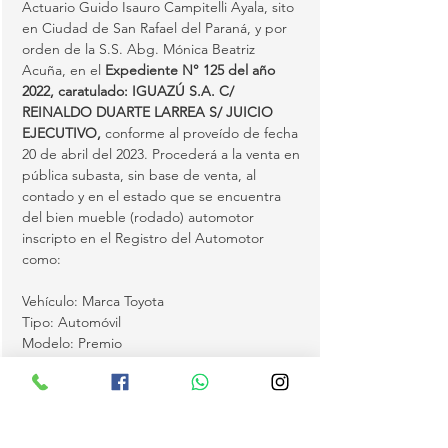
Actuario Guido Isauro Campitelli Ayala, sito 
en Ciudad de San Rafael del Paraná, y por 
orden de la S.S. Abg. Mónica Beatriz 
Acuña, en el 
Expediente N° 125 del año 
2022, caratulado: IGUAZÚ S.A. C/ 
REINALDO DUARTE LARREA S/ JUICIO 
EJECUTIVO, 
conforme al proveído de fecha 
20 de abril del 2023. Procederá a la venta en 
pública subasta, sin base de venta, al 
contado y en el estado que se encuentra 
del bien mueble (rodado) automotor 
inscripto en el Registro del Automotor 
como:
Vehículo: Marca Toyota
Tipo: Automóvil
Modelo: Premio
Año: 2006
Color: Bordo
MOSTRAR MAS