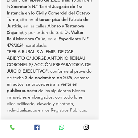
El día 
9 de febrero de 2025
, a las 
15:00 h
, en 
la 
Secretaría N.º 15
 del 
Juzgado de 1ra 
Instancia en lo Civil y Comercial del Octavo 
Turno
, sito en el 
tercer piso del Palacio de 
Justicia
, en las calles 
Alonso y Testanova 
(Sajonia)
, y por orden de S.S. 
Dr. Walter 
Raúl Mendoza Orúe
, en el 
Expediente N.º 
479/2024
, caratulado:
"FERIA RURAL S.A. EMIS. DE CAP. 
ABIERTO C/ JORGE ANTONIO REINAU 
CORONEL S/ ACCIÓN PREPARATORIA DE 
JUICIO EJECUTIVO"
, conforme al proveído 
de fecha 
3 de noviembre de 2025
, obrante 
en autos, se procederá a la 
venta en 
pública subasta
 de los siguientes bienes 
inmuebles embargados, con todo lo en 
ellos edificado, clavado y plantado, 
individualizados en los Registros Públicos:
Matrícula 001/312 - Distrito de 
Mcal. José F. Estigarribia